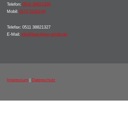
Telefon:
0511 38821326
Mobil:
0172 5105144
Telefax: 0511 38821327
E-Mail:
info@bau-beso-gmbh.de
Impressum
|
Datenschutz
Untermenü
Unsere Leistungen
umschalten