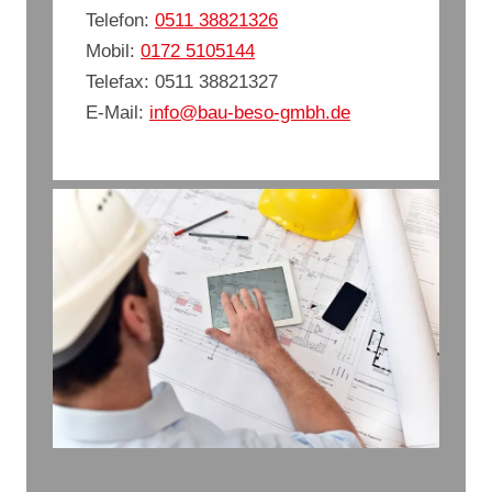
Telefon:
0511 38821326
Mobil:
0172 5105144
Telefax: 0511 38821327
E-Mail:
info@bau-beso-gmbh.de